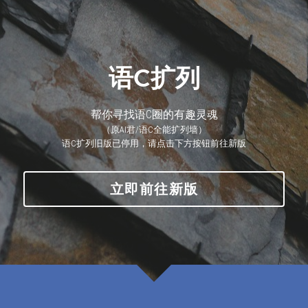
语C扩列
语C扩列
下载地址
关于我们
帮你寻找语C圈的有趣灵魂
（原AI君/语C全能扩列墙）
下单须知
语C扩列旧版已停用，请点击下方按钮前往新版
提供技术支持
立即前往新版